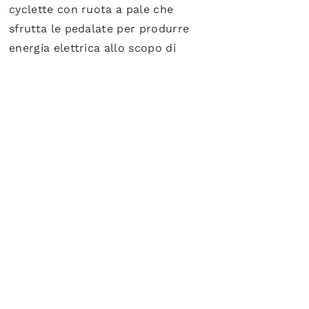
cyclette con ruota a pale che
sfrutta le pedalate per produrre
energia elettrica allo scopo di
caricare il cellulare o lo
smartwatch. Lo scopo è collegare
l'attività fisica con il produrre
energia e invogliare le persone a
stare all'aperto.
PROPONI