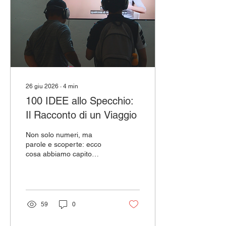
passaggio che si è messo
in moto durante il quinto
evento di kick-off di 100
IDEE. Il caldo di quella
giornata annunciava...
26 giu 2026
∙
4
min
100 IDEE allo Specchio:
Il Racconto di un Viaggio
Non solo numeri, ma
parole e scoperte: ecco
cosa abbiamo capito
guardando indietro al
percorso fatto insieme.
Questo contributo nasce
per restituire i risultati del
Report di Valutazione
59
0
Intermedio del progetto
100 IDEE, un’analisi che