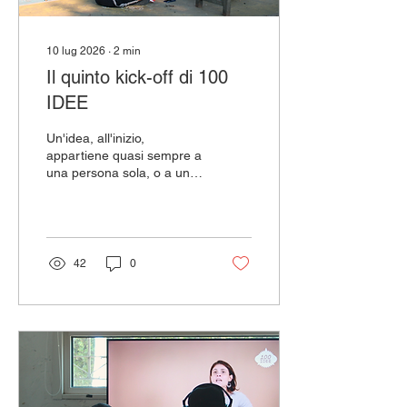
10 lug 2026
∙
2
min
Il quinto kick-off di 100
IDEE
Un'idea, all'inizio,
appartiene quasi sempre a
una persona sola, o a un
piccolo gruppo che l'ha
immaginata in una
conversazione, ma per
diventare un progetto,
deve incontrare altre
42
0
persone, altri sguardi, altre
competenze. È in questo
passaggio — dall'intuizione
personale al lavoro
condiviso — che si gioca
buona parte del destino di
un progetto. Ed è
esattamente questo