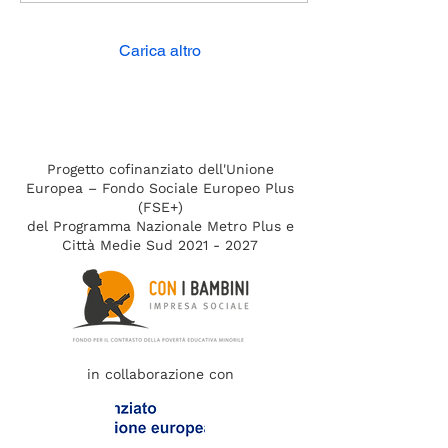
ha coinvolto oltre 300
adolescenti milanesi. Sono
state realizzate 26
Carica altro
interviste di gruppo e
centinaia di questionari pre
e post esperienza. La
valutazione di un progetto
suona spesso come un
compito in classe, noioso e
Progetto cofinanziato dell'Unione
un po’ freddo. Per 100
Europea – Fondo Sociale Europeo Plus
IDEE invece, è...
(FSE+)
del Programma Nazionale Metro Plus e
Città Medie Sud 2021 - 2027
in collaborazione con