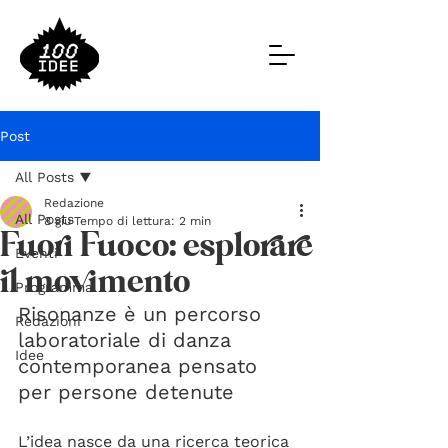
Post
All Posts
Redazione
All Posts
8 giu
Tempo di lettura: 2 min
Fuori Fuoco: esplorare
Eventi
il movimento
Programma
Risonanze è un percorso 
Redazioni
laboratoriale di danza 
Idee
contemporanea pensato 
per persone detenute
L’idea nasce da una ricerca teorica 