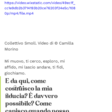
https://video.wixstatic.com/video/49ec1f_
cc1e9db2b3714193b20ce76203f24e5c/108
0p/mp4/file.mp4
Collettivo Smoll. Video di © Camilla 
Morino
Mi muovo, ti cerco, esploro, mi 
affido, mi lascio andare, ti fidi, 
giochiamo. 
E da qui, come 
costruisco la mia 
fiducia? È davvero 
possibile? Come 
capisco quando posso 