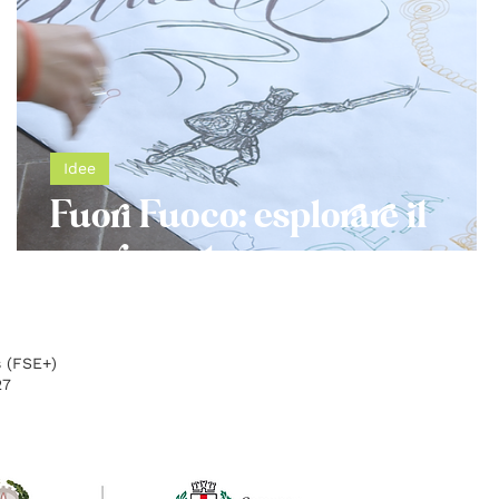
Idee
Fuori Fuoco: esplorare il
movimento
s (FSE+)
27