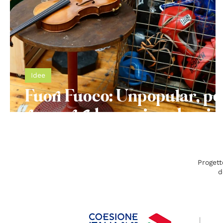
Idee
Fuori Fuoco: Unpopular, pe
riscoprire la musica classic
Progett
d