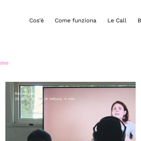
Cos'è
Come funziona
Le Call
B
Idee
Redazione
26 giu
Tempo di lettura: 4 min