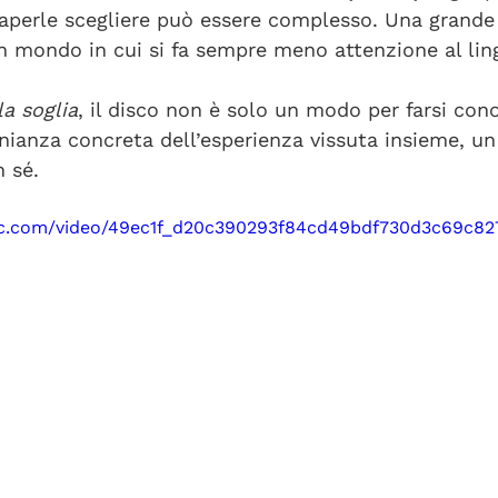
aperle scegliere può essere complesso. Una grande
un mondo in cui si fa sempre meno attenzione al lin
la soglia
, il disco non è solo un modo per farsi con
ianza concreta dell’esperienza vissuta insieme, un
 sé. 
atic.com/video/49ec1f_d20c390293f84cd49bdf730d3c69c82