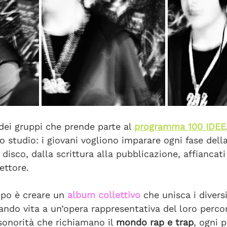
dei gruppi che prende parte al 
programma 100 IDEE
o studio: i giovani vogliono imparare ogni fase della
 disco, dalla scrittura alla pubblicazione, affiancati
ettore. 
ppo è creare un 
album collettivo
 che unisca i diversi
ndo vita a un’opera rappresentativa del loro percors
 sonorità che richiamano il 
mondo rap e trap
, ogni 