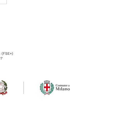
i Fuoco: esplorare il
imento
s (FSE+)
27