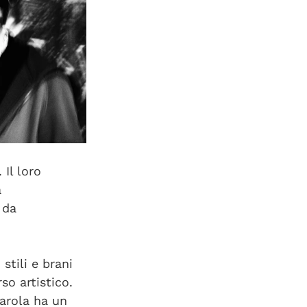
. Il loro 
 
 da 
 stili e brani 
o artistico. 
parola ha un 