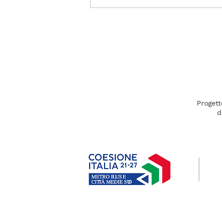
Fuori Fuoco:
Unpopular, per
riscoprire la musica
classica
Progett
d