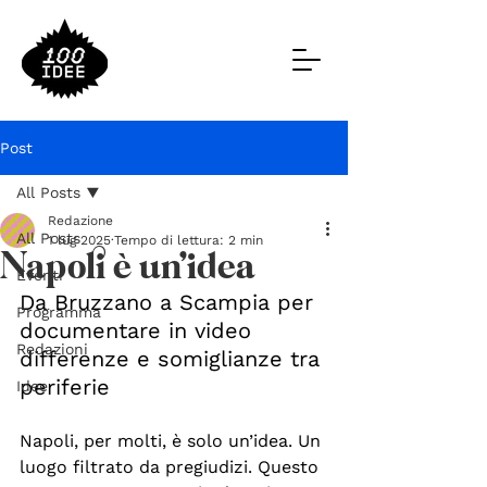
Post
All Posts
Redazione
All Posts
1 lug 2025
Tempo di lettura: 2 min
Napoli è un’idea
Eventi
Da Bruzzano a Scampia per 
Programma
documentare in video 
Redazioni
differenze e somiglianze tra 
periferie
Idee
Napoli, per molti, è solo un’idea. Un 
luogo filtrato da pregiudizi. Questo 