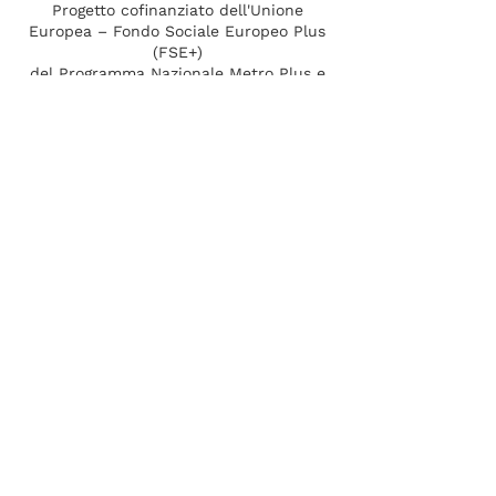
Progetto cofinanziato dell'Unione
Europea – Fondo Sociale Europeo Plus
(FSE+)
del Programma Nazionale Metro Plus e
Città Medie Sud 2021 - 2027
in collaborazione con