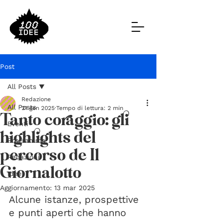
Post
All Posts
Redazione
All Posts
21 gen 2025
Tempo di lettura: 2 min
Tanto coraggio: gli
Eventi
highlights del
Programma
percorso de Il
Redazioni
Giornalotto
Idee
Aggiornamento:
13 mar 2025
Alcune istanze, prospettive 
e punti aperti che hanno 