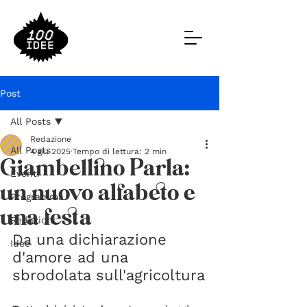
Post
All Posts
Redazione
All Posts
4 giu 2025
Tempo di lettura: 2 min
Giambellino Parla:
Eventi
un nuovo alfabeto e
Programma
una festa
Redazioni
Da una dichiarazione 
Idee
d'amore ad una 
sbrodolata sull'agricoltura