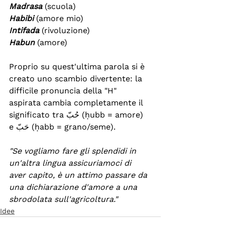
Madrasa
(scuola)
Habibi
(amore mio)
Intifada
(rivoluzione)
Habun
(amore)
Proprio su quest'ultima parola si è 
creato uno scambio divertente: la 
difficile pronuncia della "H" 
aspirata cambia completamente il 
significato tra حُبّ (ḥubb = amore) 
e حَبّ (ḥabb = grano/seme). 
"Se vogliamo fare gli splendidi in 
un'altra lingua assicuriamoci di 
aver capito, è un attimo passare da 
una dichiarazione d'amore a una 
sbrodolata sull'agricoltura."
Idee