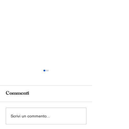
Commenti
Cominciare insieme
Scrivi un commento...
Trasformare la
gli highlights