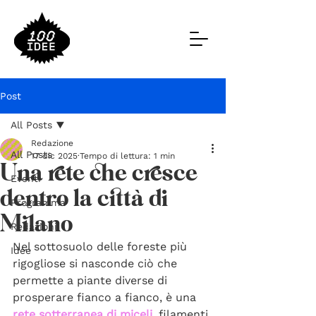
Post
All Posts
Redazione
All Posts
17 dic 2025
Tempo di lettura: 1 min
Una rete che cresce
Eventi
dentro la città di
Programma
Milano
Redazioni
Nel sottosuolo delle foreste più 
Idee
rigogliose si nasconde ciò che 
permette a piante diverse di 
prosperare fianco a fianco, è una 
rete sotterranea di miceli
, filamenti 