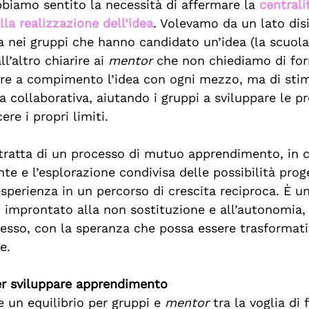
bbiamo sentito la necessità di affermare la 
centrali
lla realizzazione dell’idea
. Volevamo da un lato dis
va nei gruppi che hanno candidato un’idea (la scuol
l’altro chiarire ai 
mentor
 che non chiediamo di forn
are a compimento l’idea con ogni mezzo, ma di sti
a collaborativa, aiutando i gruppi a sviluppare le pr
re i propri limiti.
 tratta di un processo di mutuo apprendimento, in c
nte e l’esplorazione condivisa delle possibilità prog
sperienza in un percorso di crescita reciproca. È un
prontato alla non sostituzione e all’autonomia, i
tesso, con la speranza che possa essere trasformati
e.
per sviluppare apprendimento
e un equilibrio per gruppi e 
mentor
 tra la voglia di 