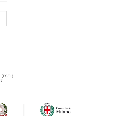
formare la città: gli
hlights del percorso
Malegaleco
s (FSE+)
27