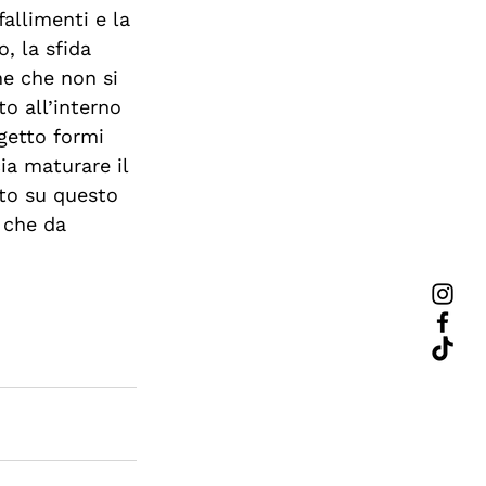
fallimenti e la 
, la sfida 
ne che non si 
o all’interno 
ogetto formi 
a maturare il 
ato su questo 
 che da 