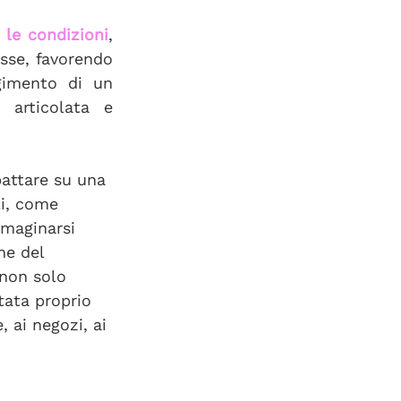
 le condizioni
, 
sse, favorendo 
gimento di un 
articolata e 
attare su una 
li, come 
mmaginarsi 
ne del 
non solo 
tata proprio 
, ai negozi, ai 