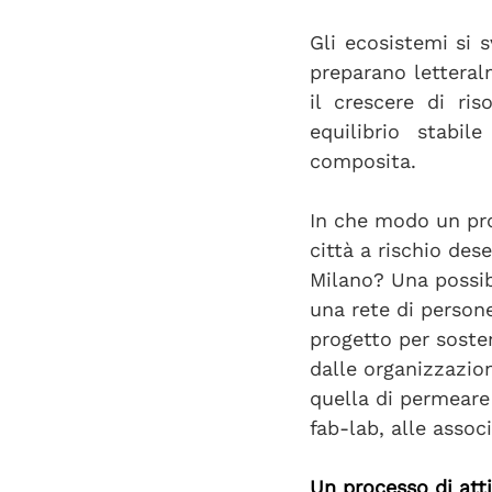
Gli ecosistemi si 
preparano letteral
il crescere di ri
equilibrio stabi
composita.
In che modo un pro
città a rischio des
Milano? Una possibi
una rete di persone
progetto per soste
dalle organizzazio
quella di permeare
fab-lab, alle associ
Un processo di atti