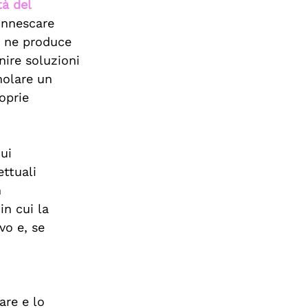
tà del 
innescare 
a ne produce 
ire soluzioni 
molare un 
oprie 
ui 
ettuali 
 
n cui la 
vo e, se 
fare e lo 