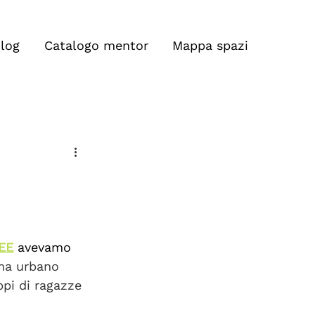
log
Catalogo mentor
Mappa spazi
DEE
 avevamo 
ma urbano 
ppi di ragazze 