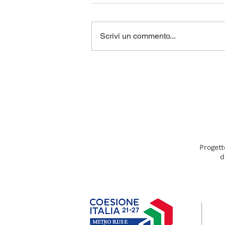
Scrivi un commento...
Il quinto kick-off di 100
IDEE
Progett
d