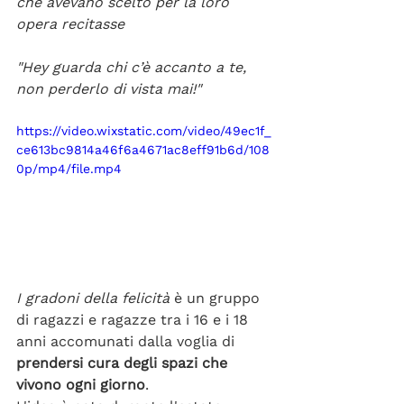
che avevano scelto per la loro 
opera recitasse
"Hey guarda chi c’è accanto a te, 
non perderlo di vista mai!"
https://video.wixstatic.com/video/49ec1f_
ce613bc9814a46f6a4671ac8eff91b6d/108
0p/mp4/file.mp4
I gradoni della felicità
 è un gruppo 
di ragazzi e ragazze tra i 16 e i 18 
anni accomunati dalla voglia di 
prendersi cura degli spazi che 
vivono ogni giorno
. 