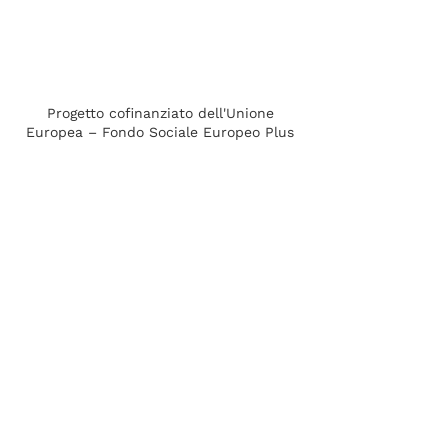
Racconto di un
movimento
Viaggio
Progetto cofinanziato dell'Unione
Europea – Fondo Sociale Europeo Plus
(FSE+)
del Programma Nazionale Metro Plus e
Città Medie Sud 2021 - 2027
in collaborazione con