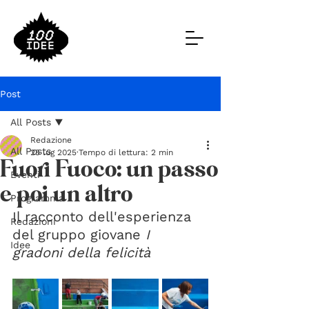
Post
All Posts
Redazione
All Posts
25 lug 2025
Tempo di lettura: 2 min
Fuori Fuoco: un passo
Eventi
e poi un altro
Programma
Il racconto dell'esperienza 
Redazioni
del gruppo giovane 
I 
Idee
gradoni della felicità