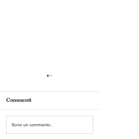
Commenti
Scrivi un commento...
100 IDEE allo
Fuori Fuoco:
Specchio: Il
esplorare il